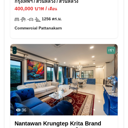
กรุงเทพฯ
/
สวนหลวง
/
สวนหลวง
400,000
บาท
/
เดือน
-
-
-
1256
ตร.ม.
Commercial Pattanakarn
-
เช่า
36
Nantawan Krungtep Krita Brand