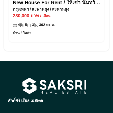
New House For Rent / ให้เช่า นันทวัน
กรุงเทพ กรีฑา
กรุงเทพฯ
/
สะพานสูง
/
สะพานสูง
280,000
บาท
/
เดือน
4
5
3
302
ตร.ม.
บ้าน / วิลล่า
ศักดิ์ศริ เรียล เอสเตส