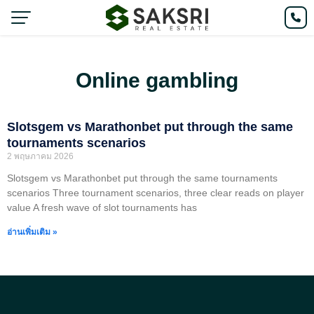
Online gambling
Slotsgem vs Marathonbet put through the same
tournaments scenarios
2 พฤษภาคม 2026
Slotsgem vs Marathonbet put through the same tournaments
scenarios Three tournament scenarios, three clear reads on player
value A fresh wave of slot tournaments has
อ่านเพิ่มเติม »